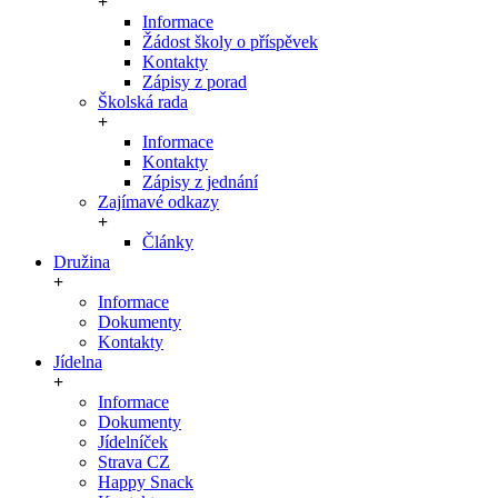
Informace
Žádost školy o příspěvek
Kontakty
Zápisy z porad
Školská rada
Informace
Kontakty
Zápisy z jednání
Zajímavé odkazy
Články
Družina
Informace
Dokumenty
Kontakty
Jídelna
Informace
Dokumenty
Jídelníček
Strava CZ
Happy Snack