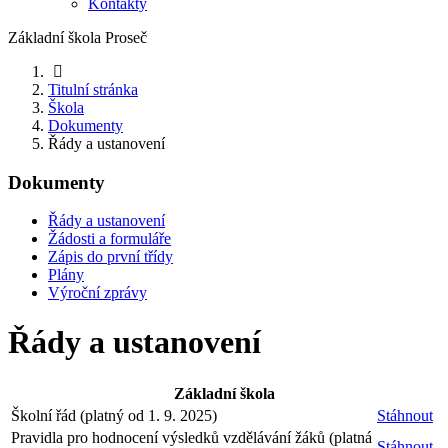
Kontakty
Základní škola Proseč
Titulní stránka
Škola
Dokumenty
Řády a ustanovení
Dokumenty
Řády a ustanovení
Žádosti a formuláře
Zápis do první třídy
Plány
Výroční zprávy
Řády a ustanovení
Základní škola
Školní řád (platný od 1. 9. 2025)
Stáhnout
Pravidla pro hodnocení výsledků vzdělávání žáků (platná
Stáhnout