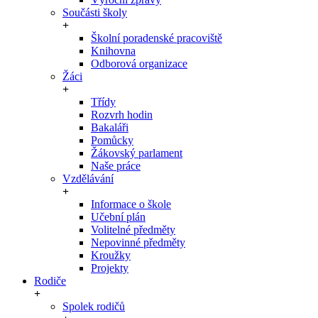
Součásti školy
Školní poradenské pracoviště
Knihovna
Odborová organizace
Žáci
Třídy
Rozvrh hodin
Bakaláři
Pomůcky
Žákovský parlament
Naše práce
Vzdělávání
Informace o škole
Učební plán
Volitelné předměty
Nepovinné předměty
Kroužky
Projekty
Rodiče
Spolek rodičů