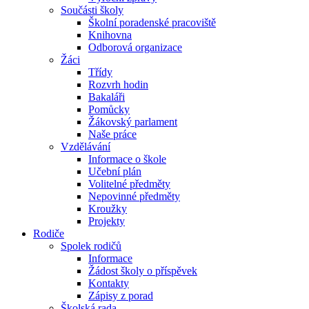
Součásti školy
Školní poradenské pracoviště
Knihovna
Odborová organizace
Žáci
Třídy
Rozvrh hodin
Bakaláři
Pomůcky
Žákovský parlament
Naše práce
Vzdělávání
Informace o škole
Učební plán
Volitelné předměty
Nepovinné předměty
Kroužky
Projekty
Rodiče
Spolek rodičů
Informace
Žádost školy o příspěvek
Kontakty
Zápisy z porad
Školská rada