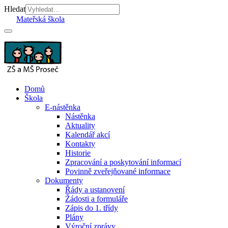
Hledat
Mateřská škola
Domů
Škola
E-nástěnka
Nástěnka
Aktuality
Kalendář akcí
Kontakty
Historie
Zpracování a poskytování informací
Povinně zveřejňované informace
Dokumenty
Řády a ustanovení
Žádosti a formuláře
Zápis do 1. třídy
Plány
Výroční zprávy