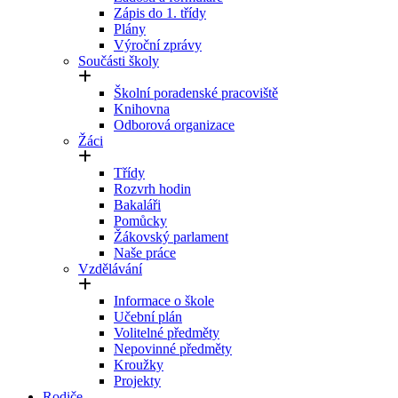
Zápis do 1. třídy
Plány
Výroční zprávy
Součásti školy
Školní poradenské pracoviště
Knihovna
Odborová organizace
Žáci
Třídy
Rozvrh hodin
Bakaláři
Pomůcky
Žákovský parlament
Naše práce
Vzdělávání
Informace o škole
Učební plán
Volitelné předměty
Nepovinné předměty
Kroužky
Projekty
Rodiče