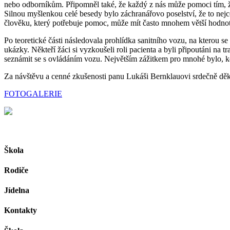
nebo odborníkům. Připomněl také, že každý z nás může pomoci tím, že 
Silnou myšlenkou celé besedy bylo záchranářovo poselství, že to nej
člověku, který potřebuje pomoc, může mít často mnohem větší hodno
Po teoretické části následovala prohlídka sanitního vozu, na kterou se
ukázky. Někteří žáci si vyzkoušeli roli pacienta a byli připoutáni na
seznámit se s ovládáním vozu. Největším zážitkem pro mnohé bylo, k
Za návštěvu a cenné zkušenosti panu Lukáši Bernklauovi srdečně dě
FOTOGALERIE
Škola
Rodiče
Jídelna
Kontakty