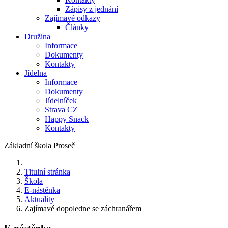
Zápisy z jednání
Zajímavé odkazy
Články
Družina
Informace
Dokumenty
Kontakty
Jídelna
Informace
Dokumenty
Jídelníček
Strava CZ
Happy Snack
Kontakty
Základní škola Proseč
Titulní stránka
Škola
E-nástěnka
Aktuality
Zajímavé dopoledne se záchranářem