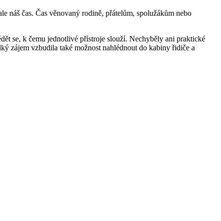
 ale náš čas. Čas věnovaný rodině, přátelům, spolužákům nebo
dět se, k čemu jednotlivé přístroje slouží. Nechyběly ani praktické
Velký zájem vzbudila také možnost nahlédnout do kabiny řidiče a