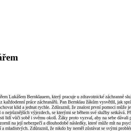
nářem
anářem Lukášem Bernklauem, který pracuje u zdravotnické záchranné sl
z každodenní práce záchranářů. Pan Bernklau žákům vysvětlil, jak sprá
chovat klid a jednat rychle. Zdůraznil, že znalost první pomoci může jed
 o nejrůznějších výjezdech, se kterými se během své služby setkává. P
sti lidí vůči sobě i svému okolí. Žáky proto vyzval, aby na sebe dávali
nil na její nebezpečí a dlouhodobé následky, které může mít na psychic
tí a mladistvých. Zdůraznil, že nikdo by neměl zůstávat se svými probl