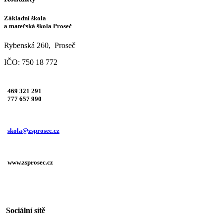
Základní škola
a mateřská škola Proseč
Rybenská 260, Proseč
IČO: 750 18 772
469 321 291
777 657 990
skola@zsprosec.cz
www.zsprosec.cz
Sociální sítě