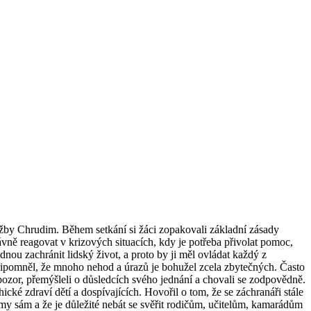
užby Chrudim. Během setkání si žáci zopakovali základní zásady
vně reagovat v krizových situacích, kdy je potřeba přivolat pomoc,
nou zachránit lidský život, a proto by ji měl ovládat každý z
řipomněl, že mnoho nehod a úrazů je bohužel zcela zbytečných. Často
 pozor, přemýšleli o důsledcích svého jednání a chovali se zodpovědně.
ké zdraví dětí a dospívajících. Hovořil o tom, že se záchranáři stále
émy sám a že je důležité nebát se svěřit rodičům, učitelům, kamarádům