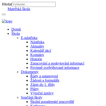
Hledat
Mateřská škola
Domů
Škola
E-nástěnka
Nástěnka
Aktuality
Kalendář akcí
Kontakty
Historie
Zpracování a poskytování informací
Povinně zveřejňované informace
Dokumenty
Řády a ustanovení
Žádosti a formuláře
Zápis do 1. třídy
Plány
Výroční zprávy
Součásti školy
Školní poradenské pracoviště
Knihovna