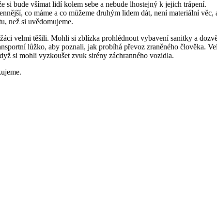
si bude všímat lidí kolem sebe a nebude lhostejný k jejich trápení.
cennější, co máme a co můžeme druhým lidem dát, není materiální věc,
tu, než si uvědomujeme.
 žáci velmi těšili. Mohli si zblízka prohlédnout vybavení sanitky a dozvě
 transportní lůžko, aby poznali, jak probíhá převoz zraněného člověka. 
dyž si mohli vyzkoušet zvuk sirény záchranného vozidla.
kujeme.