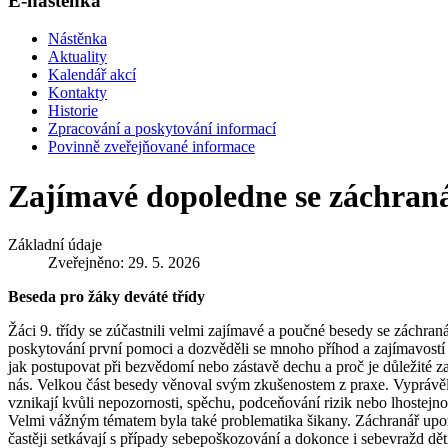
E-nástěnka
Nástěnka
Aktuality
Kalendář akcí
Kontakty
Historie
Zpracování a poskytování informací
Povinně zveřejňované informace
Zajímavé dopoledne se záchra
Základní údaje
Zveřejněno: 29. 5. 2026
Beseda pro žáky deváté třídy
Žáci 9. třídy se zúčastnili velmi zajímavé a poučné besedy se záchr
poskytování první pomoci a dozvěděli se mnoho příhod a zajímavostí 
jak postupovat při bezvědomí nebo zástavě dechu a proč je důležité za
nás. Velkou část besedy věnoval svým zkušenostem z praxe. Vyprávěl
vznikají kvůli nepozornosti, spěchu, podceňování rizik nebo lhostejno
Velmi vážným tématem byla také problematika šikany. Záchranář upozor
častěji setkávají s případy sebepoškozování a dokonce i sebevražd dě