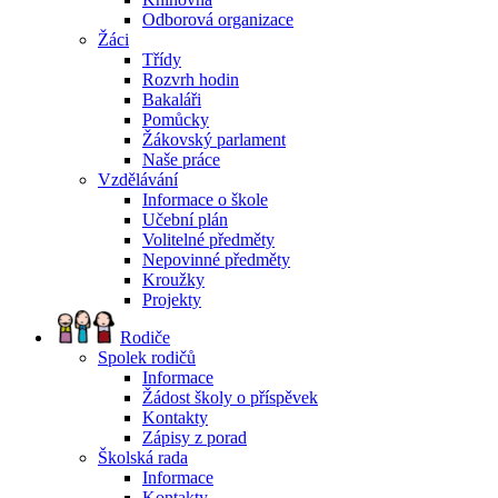
Odborová organizace
Žáci
Třídy
Rozvrh hodin
Bakaláři
Pomůcky
Žákovský parlament
Naše práce
Vzdělávání
Informace o škole
Učební plán
Volitelné předměty
Nepovinné předměty
Kroužky
Projekty
Rodiče
Spolek rodičů
Informace
Žádost školy o příspěvek
Kontakty
Zápisy z porad
Školská rada
Informace
Kontakty