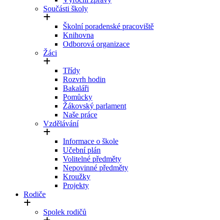
Součásti školy
Školní poradenské pracoviště
Knihovna
Odborová organizace
Žáci
Třídy
Rozvrh hodin
Bakaláři
Pomůcky
Žákovský parlament
Naše práce
Vzdělávání
Informace o škole
Učební plán
Volitelné předměty
Nepovinné předměty
Kroužky
Projekty
Rodiče
Spolek rodičů