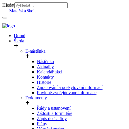
Hledat
Mateřská škola
Domů
Škola
E-nástěnka
Nástěnka
Aktuality
Kalendář akcí
Kontakty
Historie
Zpracování a poskytování informací
Povinně zveřejňované informace
Dokumenty
Řády a ustanovení
Žádosti a formuláře
Zápis do 1. třídy
Plány
Výroční zprávy