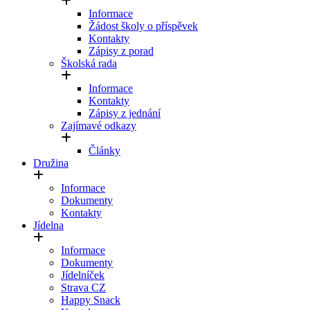
Informace
Žádost školy o příspěvek
Kontakty
Zápisy z porad
Školská rada
Informace
Kontakty
Zápisy z jednání
Zajímavé odkazy
Články
Družina
Informace
Dokumenty
Kontakty
Jídelna
Informace
Dokumenty
Jídelníček
Strava CZ
Happy Snack