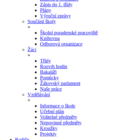
Zápis do 1. třídy
Plány
Výroční zprávy
Součásti školy
Školní poradenské pracoviště
Knihovna
Odborová organizace
Žáci
Třídy
Rozvrh hodin
Bakaláři
Pomůcky
Žákovský parlament
Naše práce
Vzdělávání
Informace o škole
Učební plán
Volitelné předměty
Nepovinné předměty
Kroužky
Projekty
Rodiče