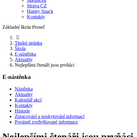
Jídelníček
Strava CZ
Happy Snack
Kontakty
Základní škola Proseč
Titulní stránka
Škola
E-nástěnka
Aktuality
Nejlepšími čtenáři jsou prvňáci
E-nástěnka
Nástěnka
Aktuality
Kalendář akcí
Kontakty
Historie
Zpracování a poskytování informací
Povinně zveřejňované informace
Nejlepšími čtenáři jsou prvňáci