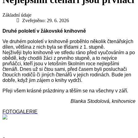
Základní údaje
Zveřejněno: 29. 6. 2026
Druhé pololetí v žákovské knihovně
Ve druhém pololetí v knihovně proběhlo několik čtenářských
dílen, většina z nich byla se třídami z 1. stupně.
Nejživěji bylo knihovně ve středu ráno před vyučováním a po
obědě, kdy chodili žáci z prvního stupně, a to nejvíce
prvňáčci, kteří jsou v letošním školním roce nejlepšími
čtenáři. Dnes už si čtou sami, před časem byli posluchači
čtoucích rodičů či jiných čtenářů v jejich rodinách. Bude jen
dobře, když jim zájem o knihy vydrží.
Přeji všem krásné prázdniny a těším se na všechny v září.
Blanka Stodolová, knihovnice
FOTOGALERIE