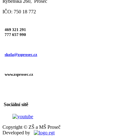
Rybenská 260, Proseč
IČO: 750 18 772
469 321 291
777 657 990
skola@zsprosec.cz
www.zsprosec.cz
Sociální sítě
Copyright © ZŠ a MŠ Proseč
Developed by