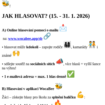
!
JAK HLASOVAT? (15. - 31. 1. 2026)
A) Online hlasování pomocí e-mailu
na:
www.wocabee.app/sb
• hlasovat může
kdokoli
– zapojte rodiče
, kamarády
i
známé
• sdílejte soutěž na
sociálních sítích
, více hlasů = vyšší šance
na výhru!
•
1 e-mailová adresa = max. 1 hlas denně
B) Hlasování v aplikaci WocaBee
Žáci – získejte hlasy pro školu za
splnění balíčku
: