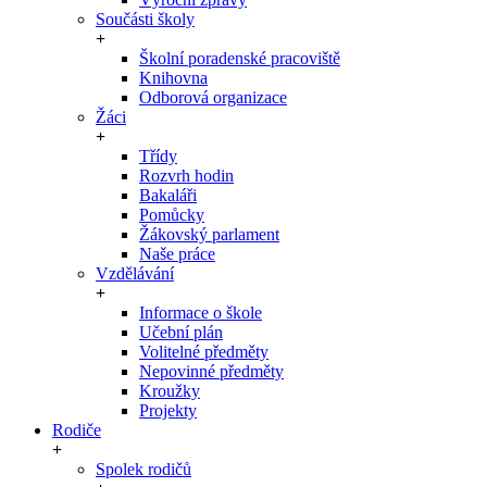
Součásti školy
Školní poradenské pracoviště
Knihovna
Odborová organizace
Žáci
Třídy
Rozvrh hodin
Bakaláři
Pomůcky
Žákovský parlament
Naše práce
Vzdělávání
Informace o škole
Učební plán
Volitelné předměty
Nepovinné předměty
Kroužky
Projekty
Rodiče
Spolek rodičů