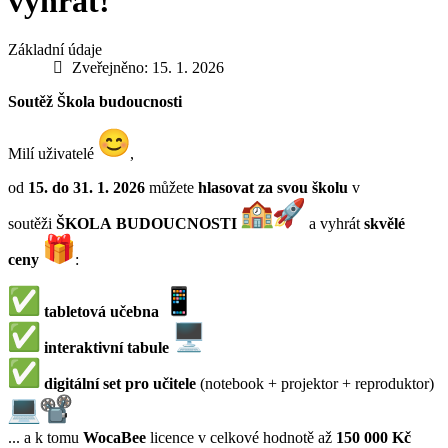
vyhrát!
Základní údaje
Zveřejněno: 15. 1. 2026
Soutěž Škola budoucnosti
Milí uživatelé
,
od
15. do 31. 1. 2026
můžete
hlasovat za svou školu
v
soutěži
ŠKOLA BUDOUCNOSTI
a vyhrát
skvělé
ceny
:
tabletová učebna
interaktivní tabule
digitální set pro učitele
(notebook + projektor + reproduktor)
... a k tomu
WocaBee
licence v celkové hodnotě až
150 000 Kč