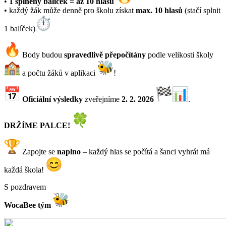
•
1 splněný balíček = až 10 hlasů
• každý žák může denně pro školu získat
max. 10 hlasů
(stačí splnit
1 balíček)
Body budou
spravedlivě přepočítány
podle velikosti školy
a počtu žáků v aplikaci
!
Oficiální výsledky
zveřejníme
2. 2. 2026
.
DRŽÍME PALCE!
Zapojte se
naplno
– každý hlas se počítá a šanci vyhrát má
každá škola!
S pozdravem
WocaBee tým