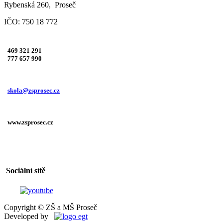
Rybenská 260, Proseč
IČO: 750 18 772
469 321 291
777 657 990
skola@zsprosec.cz
www.zsprosec.cz
Sociální sítě
Copyright © ZŠ a MŠ Proseč
Developed by