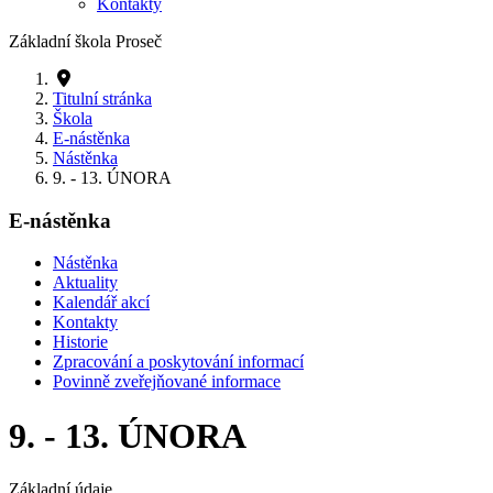
Kontakty
Základní škola Proseč
Titulní stránka
Škola
E-nástěnka
Nástěnka
9. - 13. ÚNORA
E-nástěnka
Nástěnka
Aktuality
Kalendář akcí
Kontakty
Historie
Zpracování a poskytování informací
Povinně zveřejňované informace
9. - 13. ÚNORA
Základní údaje