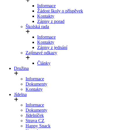
Informace
Žádost školy o příspěvek
Kontakty
Zápisy z porad
Školská rada
Informace
Kontakty
Zápisy z jednání
Zajímavé odkazy
Články
Družina
Informace
Dokumenty
Kontakty
Jídelna
Informace
Dokumenty
Jídelníček
Strava CZ
Happy Snack