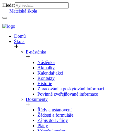
Hledat
Mateřská škola
Domů
Škola
E-nástěnka
Nástěnka
Aktuality
Kalendář akcí
Kontakty
Historie
Zpracování a poskytování informací
Povinně zveřejňované informace
Dokumenty
Řády a ustanovení
Žádosti a formuláře
Zápis do 1. třídy
Plány
Výroční zprávy