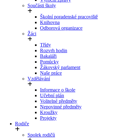
Součásti školy
Školní poradenské pracoviště
Knihovna
Odborová organizace
Žáci
Třídy
Rozvrh hodin
Bakaláři
Pomůcky
Žákovský parlament
Naše práce
Vzdělávání
Informace o škole
Učební plán
Volitelné předměty
Nepovinné předměty
Kroužky
Projekty
Rodiče
Spolek rodičů