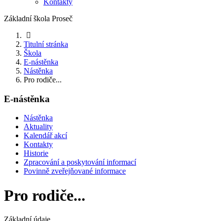
Kontakty
Základní škola Proseč
Titulní stránka
Škola
E-nástěnka
Nástěnka
Pro rodiče...
E-nástěnka
Nástěnka
Aktuality
Kalendář akcí
Kontakty
Historie
Zpracování a poskytování informací
Povinně zveřejňované informace
Pro rodiče...
Základní údaje