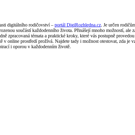
sti digitálního rodičovství –
portál DigiRozhledna.cz
. Je určen rodičů
přirozenou součástí každodenního života. Přinášejí mnoho možností, ale
ledně zpracovaná témata a praktické kroky, které vás postupně provedou
 v online prostředí prožívá. Najdete tady i možnost otestovat, zda je vz
irací i oporou v každodenním životě.