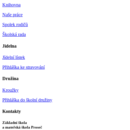
Knihovna
Naše práce
Spolek rodičů
Školská rada
Jídelna
Jídelní lístek
Přihláška ke stravování
Družina
Kroužky
Přihláška do školní družiny
Kontakty
Základní škola
a mateřská škola Proseč