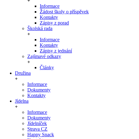
Informace
Žádost školy o příspěvek
Kontakty
Zápisy z porad
Školská rada
Informace
Kontakty
Zápisy z jednání
Zajímavé odkazy
Články
Družina
Informace
Dokumenty
Kontakty
Jídelna
Informace
Dokumenty
Jídelníček
Strava CZ
Happy Snack