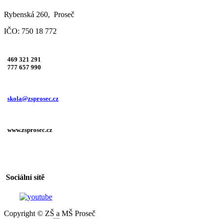
Rybenská 260, Proseč
IČO: 750 18 772
469 321 291
777 657 990
skola@zsprosec.cz
www.zsprosec.cz
Sociální sítě
Copyright © ZŠ a MŠ Proseč