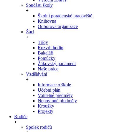
Součásti školy
Školní poradenské pracoviště
Knihovna
Odborová organizace
Žáci
Třídy
Rozvrh hodin
Bakaláři
Pomůcky
Žákovský parlament
Naše práce
Vzdělávání
Informace o škole
Učební plán
Volitelné předměty
Nepovinné předměty
Kroužky
Projekty
Rodiče
Spolek rodičů