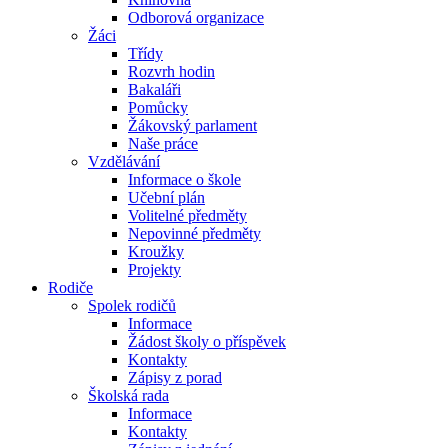
Odborová organizace
Žáci
Třídy
Rozvrh hodin
Bakaláři
Pomůcky
Žákovský parlament
Naše práce
Vzdělávání
Informace o škole
Učební plán
Volitelné předměty
Nepovinné předměty
Kroužky
Projekty
Rodiče
Spolek rodičů
Informace
Žádost školy o příspěvek
Kontakty
Zápisy z porad
Školská rada
Informace
Kontakty