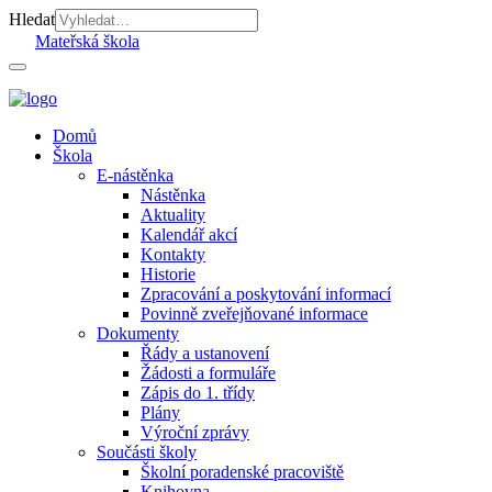
Hledat
Mateřská škola
Domů
Škola
E-nástěnka
Nástěnka
Aktuality
Kalendář akcí
Kontakty
Historie
Zpracování a poskytování informací
Povinně zveřejňované informace
Dokumenty
Řády a ustanovení
Žádosti a formuláře
Zápis do 1. třídy
Plány
Výroční zprávy
Součásti školy
Školní poradenské pracoviště
Knihovna