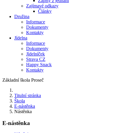
Zápisy z jednání
Zajímavé odkazy
Články
Družina
Informace
Dokumenty
Kontakty
Jídelna
Informace
Dokumenty
Jídelníček
Strava CZ
Happy Snack
Kontakty
Základní škola Proseč
Titulní stránka
Škola
E-nástěnka
Nástěnka
E-nástěnka